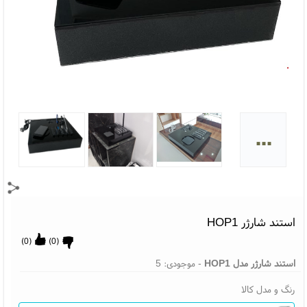
...
استند شارژر HOP1
)
0
(
)
0
(
استند شارژر مدل HOP1
- موجودی:
5
رنگ و مدل کالا